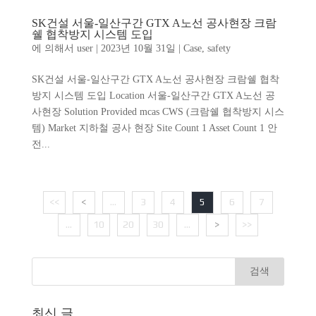
SK건설 서울-일산구간 GTX A노선 공사현장 크람
쉘 협착방지 시스템 도입
에 의해서
user
|
2023년 10월 31일
|
Case
,
safety
SK건설 서울-일산구간 GTX A노선 공사현장 크람쉘 협착
방지 시스템 도입 Location 서울-일산구간 GTX A노선 공
사현장 Solution Provided mcas CWS (크람쉘 협착방지 시스
템) Market 지하철 공사 현장 Site Count 1 Asset Count 1 안
전...
<<
<
...
3
4
5
6
7
...
10
20
30
...
>
>>
최신 글