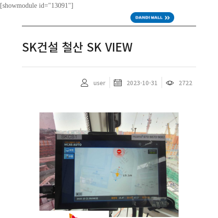
[showmodule id="13091"]
ENG
SK건설 철산 SK VIEW
user
2023-10-31
2722