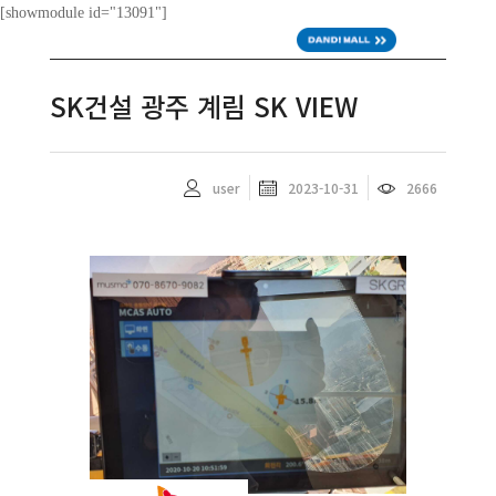
[showmodule id="13091"]
ENG
SK건설 광주 계림 SK VIEW
user
2023-10-31
2666