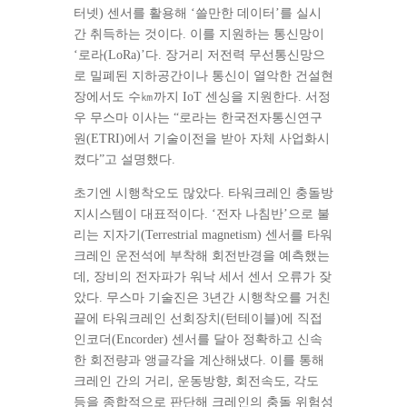
터넷) 센서를 활용해 ‘쓸만한 데이터’를 실시
간 취득하는 것이다. 이를 지원하는 통신망이
‘로라(LoRa)’다. 장거리 저전력 무선통신망으
로 밀폐된 지하공간이나 통신이 열악한 건설현
장에서도 수㎞까지 IoT 센싱을 지원한다. 서정
우 무스마 이사는 “로라는 한국전자통신연구
원(ETRI)에서 기술이전을 받아 자체 사업화시
켰다”고 설명했다.
초기엔 시행착오도 많았다. 타워크레인 충돌방
지시스템이 대표적이다. ‘전자 나침반’으로 불
리는 지자기(Terrestrial magnetism) 센서를 타워
크레인 운전석에 부착해 회전반경을 예측했는
데, 장비의 전자파가 워낙 세서 센서 오류가 잦
았다. 무스마 기술진은 3년간 시행착오를 거친
끝에 타워크레인 선회장치(턴테이블)에 직접
인코더(Encorder) 센서를 달아 정확하고 신속
한 회전량과 앵글각을 계산해냈다. 이를 통해
크레인 간의 거리, 운동방향, 회전속도, 각도
등을 종합적으로 판단해 크레인의 충돌 위험성