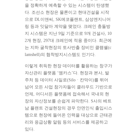
을 정확하게 예측할 수 있는 시스템이 탄생했
다. 조선소 현장은 물론이고 현대건설을 시작
으로 DL이앤씨, SK에코플랜트, 삼성엔지니어
링 등과 잇달아 계약을 맺었다. 크레인 충돌방
지 시스템은 지난 9일 기준으로 9개 건설사, 10
2개 현장, 297대 크레인에 적용 중이다. 최근에
는 지하 굴착현장의 토사반출 장비인 클램쉘(c
lamshell)의 협착방지시스템도 인기다.
이렇게 취득한 현장 데이터를 활용하는 창구가
자산관리 플랫폼 ‘엠카스’다. 현장과 본사, 발
주처 등 데이터 사일로(Siloㆍ칸막이)를 뛰어
넘어 모든 사업 참가자들이 클라우드 기반으로
언제, 어디서든 플랫폼에 접속해서 국내외 현
장의 자산정보를 손쉽게 파악한다. S사의 베트
남 플랜트 건설현장의 경우 안면인식 출입시스
템으로 현장에 들어온 인력을 대상으로 근태관
리와 응급상황 알림 등의 서비스를 제공하고
있다.