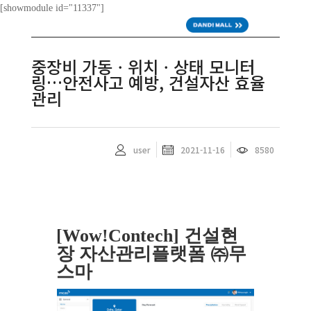
[showmodule id="11337"]
ENG
중장비 가동ㆍ위치ㆍ상태 모니터
링…안전사고 예방, 건설자산 효율
관리
user
2021-11-16
8580
[Wow!Contech] 건설현
장 자산관리플랫폼 ㈜무
스마