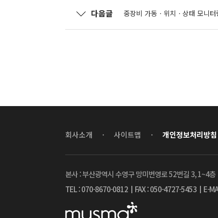
다음글
중장비 가동ㆍ위치ㆍ상태 모니터
회사소개
·
사이트맵
·
개인정보처리방침
본사 : 부산광역시 수영구 망미번영로 52번길 3, 1~4층
TEL : 070-8670-0812
┃
FAX : 050-4727-5453
┃
E-MA