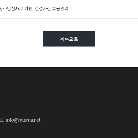
링…안전사고 예방, 건설자산 효율관리
목록으로
IL : info@musma.net