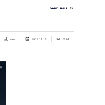
NTACT
ENG
user
2021-11-16
7044