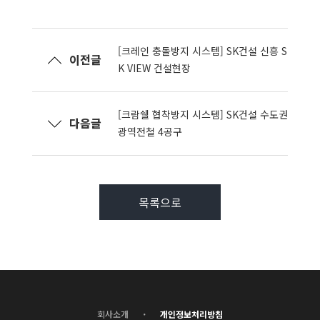
[크레인 충돌방지 시스템] SK건설 신흥 S
이전글
K VIEW 건설현장
[크람쉘 협착방지 시스템] SK건설 수도권
다음글
광역전철 4공구
목록으로
·
회사소개
개인정보처리방침