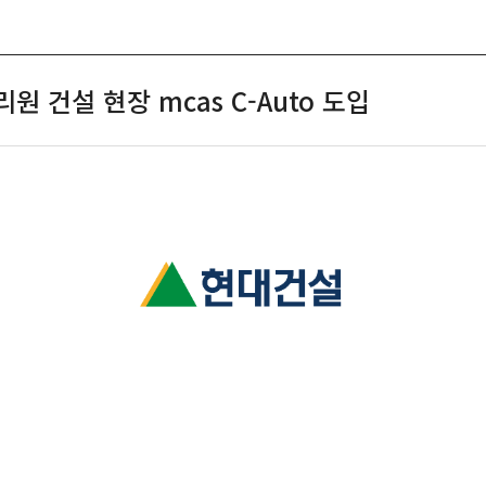
SOLUTION
NEWS
CAREER
CO
 건설 현장 mcas C-Auto 도입