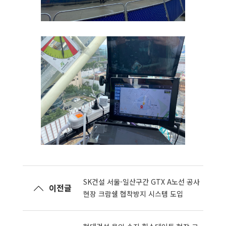
SK건설 서울-일산구간 GTX A노선 공사
이전글
현장 크람쉘 협착방지 시스템 도입