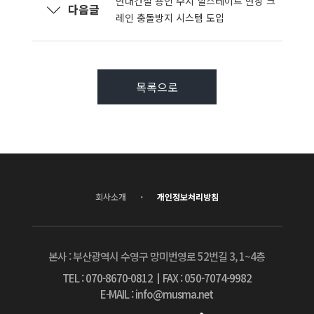
현대건설 용인 수지 힐스테이트 현장 크
다음글
레인 충돌방지 시스템 도입
목록으로
·
회사소개
개인정보처리방침
본사 : 부산광역시 수영구 망미번영로 52번길 3, 1~4층
TEL : 070-8670-0812
┃
FAX : 050-7074-9982
E-MAIL : info@musma.net