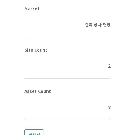
Market
건축 공사 현장
Site Count
2
Asset Count
8