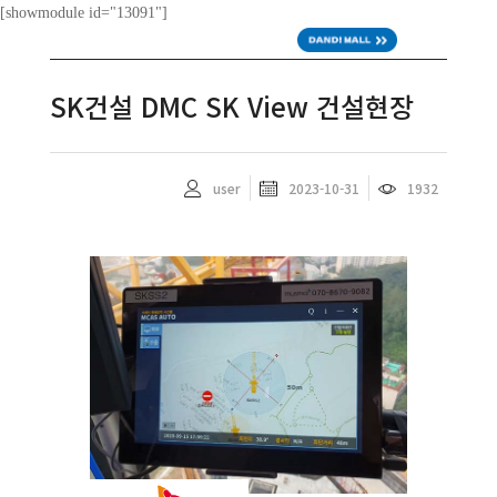
[showmodule id="13091"]
ENG
SK건설 DMC SK View 건설현장
user
2023-10-31
1932